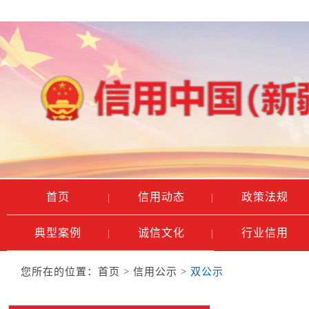
首页
信用动态
政策法规
|
|
典型案例
诚信文化
行业信用
|
|
您所在的位置：
首页
>
信用公示
>
双公示